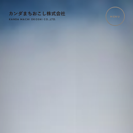
MENU
KANDA MACHI OKOSHI CO.,LTD.
HOME
NEWS
RELEASE
OUR
SERVICE
COMPANY