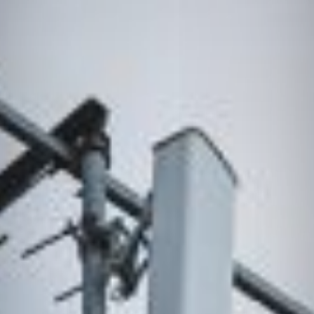
OUR
PROJECT
CoLoRs/ITEMs
01.
CoLoRsとは
02.
ITEMsとは
03.
寄附企業紹介
04.
感謝状贈呈式
05.
企業版ふるさと納税の概要