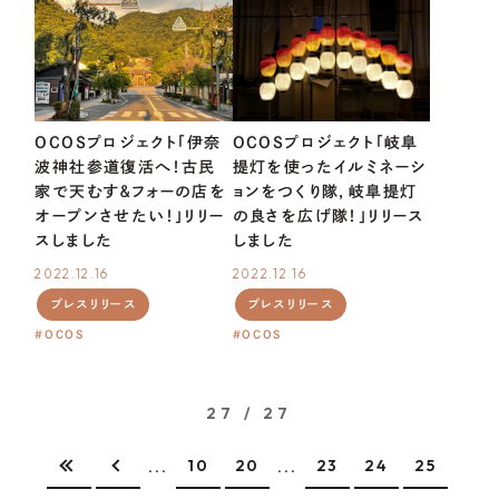
OCOSプロジェクト「伊奈
OCOSプロジェクト「岐阜
波神社参道復活へ！古民
提灯を使ったイルミネーシ
家で天むす＆フォーの店を
ョンをつくり隊，岐阜提灯
オープンさせたい！」リリー
の良さを広げ隊！」リリース
スしました
しました
2022.12.16
2022.12.16
プレスリリース
プレスリリース
OCOS
OCOS
27 / 27
10
20
23
24
25
...
...