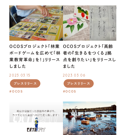
メンバー・アドバイザー・パートナー
OUR
PROJECT
OCOSプロジェクト「林業
OCOSプロジェクト「高齢
ボードゲームを広めて「林
者の『生きるをつくる』拠
業教育革命」を！」リリース
点を創りたい」をリリースし
CoLoRs/ITEMs
しました
ました
2023.03.15
2023.03.06
プレスリリース
プレスリリース
OCOS
OCOS
01.
CoLoRsとは
02.
ITEMsとは
03.
寄附企業紹介
04.
感謝状贈呈式