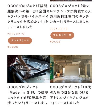
OCOSプロジェクト「猫問
OCOSプロジェクト「元フ
05.
企業版ふるさと納税の概要
題解決への第一歩！全国キ
レンチシェフが挑戦する天
ャラバンでモバイルスペイ
然川魚料理専門のキッチ
OCOS
クリニックを広めたい！」を
ンカー！」リリースしました
リリースしました
2023.02.20
2023.02.22
プレスリリース
プレスリリース
OCOS
FOR
MUNICIPALITIES
OCOS
FOR
ENTERPRISES
OCOSプロジェクト
OCOSプロジェクト「10代
01.
資金調達をお考えの方
「Made in GIFU の岐阜
のための自分を見つける
ニットタイでＦＣ岐阜を応
アトリエづくりプロジェク
02.
地域・社会貢献をお考えの方
援したい！」リリースしまし
ト」リリースしました