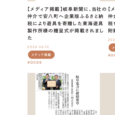
【メディア掲載】岐阜新聞に、当社の
【
仲介で安八町へ企業版ふるさと納
仲
税により遊具を寄贈した東海遊具
税
製作所様の贈呈式が掲載されまし
附
た
202
2026.06.10
メディア掲載
O
OCOS