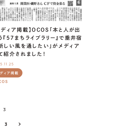
01.
資金調達をお考えの方
02.
地域・社会貢献をお考えの方
メディア掲載】OCOS「本と人が出
う『57まちライブラリー』で垂井宿
新しい風を通したい」がメディア
て紹介されました！
5.11.25
メディア掲載
COS
/ 3
3