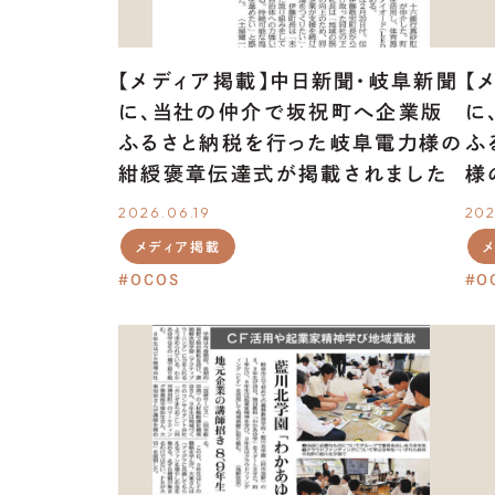
【メディア掲載】中日新聞・岐阜新聞
【
に、当社の仲介で坂祝町へ企業版
に
ふるさと納税を行った岐阜電力様の
ふ
紺綬褒章伝達式が掲載されました
様
2026.06.19
202
メディア掲載
OCOS
O