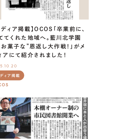
CoLoRs/ITEMs
メディア掲載】OCOS「卒業前に、
ててくれた地域へ。藍川北学園
“お菓子な”恩返し大作戦！」がメ
01.
CoLoRsとは
ィアにて紹介されました！
02.
ITEMsとは
5.10.20
03.
寄附企業紹介
メディア掲載
04.
感謝状贈呈式
COS
05.
企業版ふるさと納税の概要
FOR
ENTERPRISES