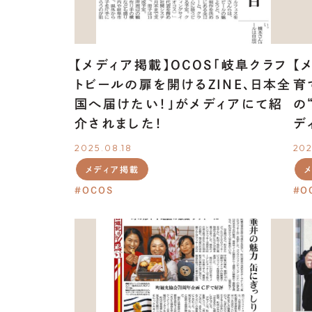
OUR
PROJECT
【メディア掲載】OCOS「岐阜クラフ
【
トビールの扉を開けるZINE、日本全
育
国へ届けたい！」がメディアにて紹
の
介されました！
デ
2025.08.18
202
メディア掲載
OCOS
O
FOR
MUNICIPALITIES