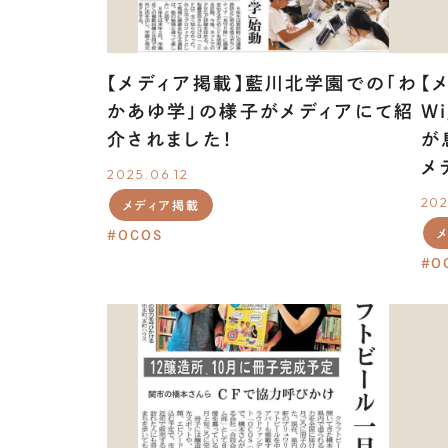
【メディア掲載】藍川北学園での「わ
【
かあゆ学」の様子がメディアにて紹
W
介されました！
が
メ
2025.06.12
202
メディア掲載
OCOS
O
NEWS
RELEASE