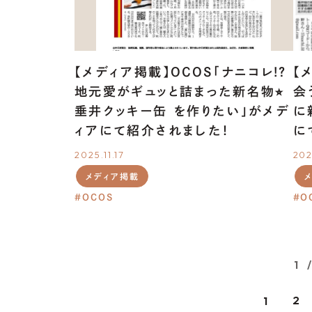
【メディア掲載】OCOS「ナニコレ!?
【
地元愛がギュッと詰まった新名物⭐︎
会
垂井クッキー缶 を作りたい」がメデ
に
ィアにて紹介されました！
に
2025.11.17
202
メディア掲載
OCOS
O
1 
2
1