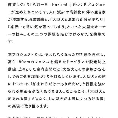
棟貸しヴィラ「八月一日 -hozumi-」をつくるプロジェク
OCOS
トが進められています。人口減少や高齢化に伴い空き家
が増加する地域課題と、「大型犬と泊まれる宿が少ない」
「旅行中も常に気を張ってしまう」といった大型犬オーナ
FOR
MUNICIPALITIES
ーの悩み。その二つの課題を結びつける新たな挑戦で
す。
本プロジェクトでは、使われなくなった空き家を再生し、
FOR
ENTERPRISES
高さ180cmのフェンスを備えたドッグランや脱走防止
動線、広々とした室内空間など、大型犬とその家族が安心
して過ごせる環境づくりを目指しています。大型犬との旅
01.
資金調達をお考えの方
においては、「泊まれるだけでありがたい」と我慢を強い
られる場面も少なくありません。だからこそ、「大型犬と
02.
地域・社会貢献をお考えの方
泊まれる宿」ではなく、「大型犬が本当にくつろげる宿」
の実現に取り組みます。
CONTACT
US