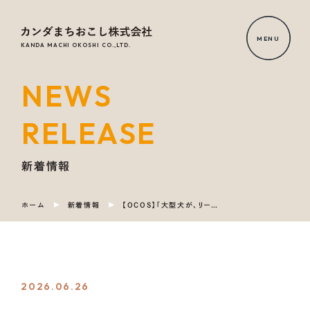
MENU
KANDA MACHI OKOSHI CO.,LTD.
NEWS
HOME
RELEASE
NEWS
RELEASE
新着情報
ホーム
新着情報
【OCOS】「大型犬が、リードを忘れて走れる場所を。下呂温泉に愛犬と家族のための一棟貸しヴィラ「八月一日 -hozumi-」をつくりたい」をリリースしました
OUR
SERVICE
COMPANY
2026.06.26