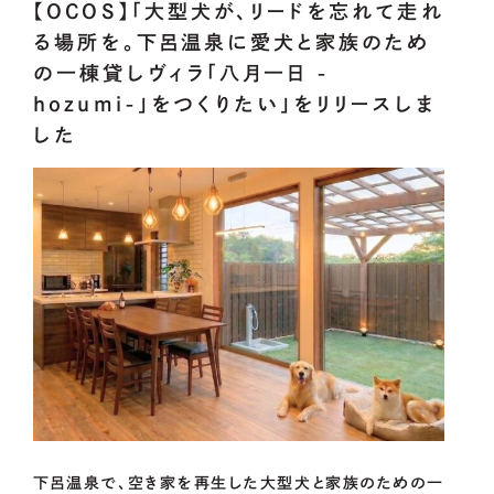
【OCOS】「大型犬が、リードを忘れて走れ
る場所を。下呂温泉に愛犬と家族のため
OUR
PROJECT
の一棟貸しヴィラ「八月一日 -
hozumi-」をつくりたい」をリリースしま
した
CoLoRs/ITEMs
01.
CoLoRsとは
02.
ITEMsとは
03.
寄附企業紹介
04.
感謝状贈呈式
05.
企業版ふるさと納税の概要
下呂温泉で、空き家を再生した大型犬と家族のための一