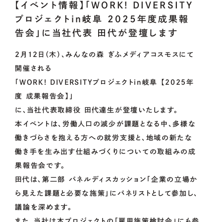
【イベント情報】「WORK! DIVERSITY
プロジェクトin岐阜 2025年度成果報
OUR
PROJECT
告会」に当社代表 田代が登壇します
2月12日（木）、
みんなの森 ぎふメディアコスモス
にて
開催される
CoLoRs/ITEMs
「WORK! DIVERSITYプロジェクトin岐阜 【2025年
度 成果報告会】」
に、
当社代表取締役 田代達生
が登壇いたします。
本イベントは、労働人口の減少が課題となる中、多様な
01.
CoLoRsとは
働きづらさを抱える方への就労支援と、地域の新たな
02.
ITEMsとは
働き手を生み出す仕組みづくりについての取組みの成
果報告会です。
03.
寄附企業紹介
田代は、第二部 パネルディスカッション「企業の立場か
04.
感謝状贈呈式
ら見えた課題と必要な施策」にパネリストとして参加し、
議論を深めます。
05.
企業版ふるさと納税の概要
また、当社は本プロジェクトの「雇用施策検討会」にも参