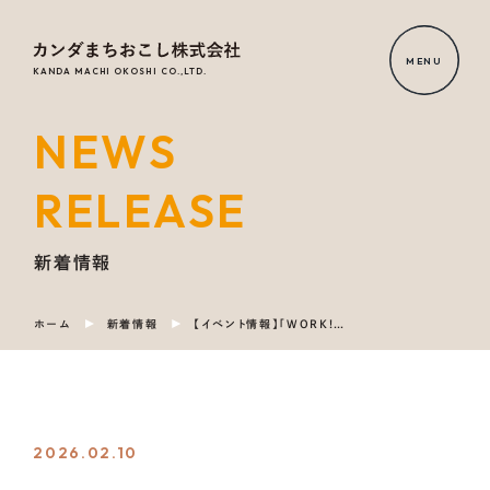
MENU
KANDA MACHI OKOSHI CO.,LTD.
NEWS
HOME
RELEASE
NEWS
RELEASE
新着情報
ホーム
新着情報
【イベント情報】「WORK! DIVERSITYプロジェクトin岐阜 2025年度成果報告会」に当社代表 田代が登壇します
OUR
SERVICE
COMPANY
2026.02.10