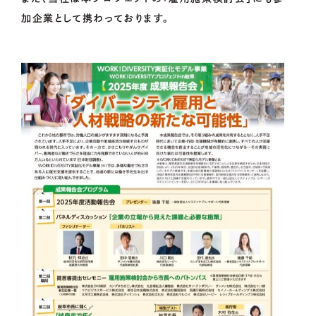
加企業として携わっております。
OCOS
FOR
MUNICIPALITIES
FOR
ENTERPRISES
01.
資金調達をお考えの方
02.
地域・社会貢献をお考えの方
CONTACT
US