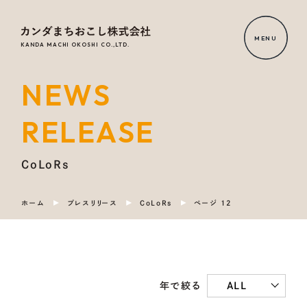
MENU
KANDA MACHI OKOSHI CO.,LTD.
NEWS
HOME
RELEASE
NEWS
RELEASE
CoLoRs
ホーム
プレスリリース
CoLoRs
ページ 12
OUR
SERVICE
COMPANY
ALL
年で絞る