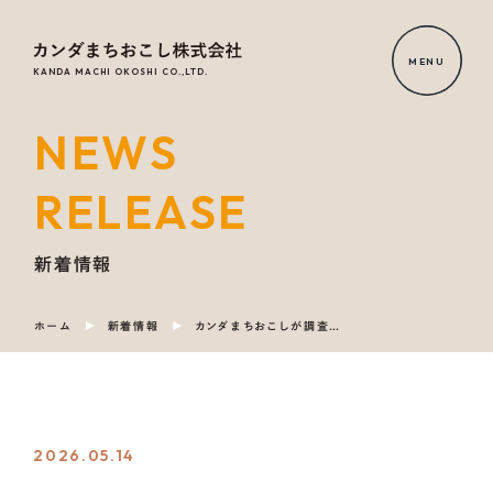
MENU
KANDA MACHI OKOSHI CO.,LTD.
NEWS
HOME
RELEASE
NEWS
RELEASE
新着情報
ホーム
新着情報
カンダまちおこしが調査に協力した 中部経済産業局「地域課題解決に取り組む企業の事例集」公開について
OUR
SERVICE
COMPANY
2026.05.14