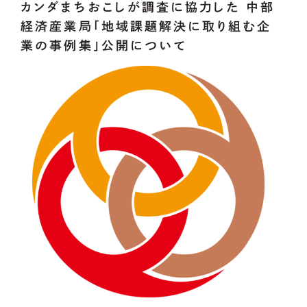
カンダまちおこしが調査に協力した 中部
経済産業局「地域課題解決に取り組む企
業の事例集」公開について
メンバー・アドバイザー・パートナー
OUR
PROJECT
CoLoRs/ITEMs
01.
CoLoRsとは
02.
ITEMsとは
03.
寄附企業紹介
04.
感謝状贈呈式