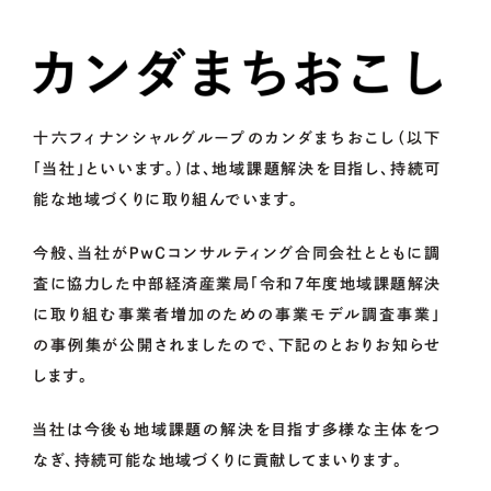
05.
企業版ふるさと納税の概要
OCOS
十六フィナンシャルグループのカンダまちおこし（以下
「当社」といいます。）は、地域課題解決を目指し、持続可
FOR
MUNICIPALITIES
能な地域づくりに取り組んでいます。
今般、当社がＰｗＣコンサルティング合同会社とともに調
査に協力した中部経済産業局「令和７年度地域課題解決
FOR
ENTERPRISES
に取り組む事業者増加のための事業モデル調査事業」
の事例集が公開されましたので、下記のとおりお知らせ
します。
01.
資金調達をお考えの方
当社は今後も地域課題の解決を目指す多様な主体をつ
02.
地域・社会貢献をお考えの方
なぎ、持続可能な地域づくりに貢献してまいります。