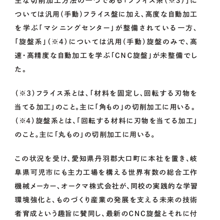
主な切削加工方法の一つである「フライス系（※3）」に
ついては汎用（手動）フライス盤に加え、高度な自動加工
を学ぶ「マシニングセンター」が整備されている一方、
「旋盤系」（※4）については汎用（手動）旋盤のみで、高
速・高精度な自動加工を学ぶ「ＣＮＣ旋盤」が未整備でし
た。
（※3）フライス系とは、「材料を固定し、回転する刃物を
当てる加工」のこと。主に「角もの」の切削加工に用いる。
（※4）旋盤系とは、「回転する材料に刃物を当てる加工」
のこと。主に「丸もの」の切削加工に用いる。
この状況を受け、愛知県丹羽郡大口町に本社を置き、岐
阜県可児市にも主力工場を構える世界有数の総合工作
機械メーカー、オークマ株式会社が、同校の実践的な学習
環境強化と、ものづくり産業の発展を支える未来の技術
者育成という趣旨に賛同し、最新のＣＮＣ旋盤とそれに付