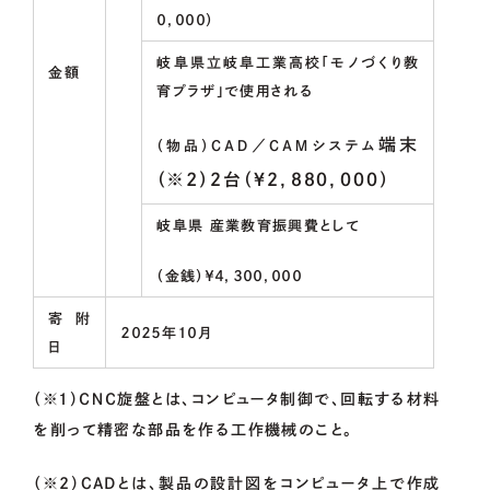
０，０００）
岐阜県立岐阜工業高校「モノづくり教
金額
育プラザ」で使用される
端末
（物品）ＣＡＤ／ＣＡＭシステム
（※2）２台（￥２，８８０，０００）
岐阜県 産業教育振興費として
（金銭）￥４，３００，０００
寄附
２０２５年１０月
日
（※1）ＣＮＣ旋盤とは、コンピュータ制御で、回転する材料
を削って精密な部品を作る工作機械のこと。
（※2）CADとは、製品の設計図をコンピュータ上で作成