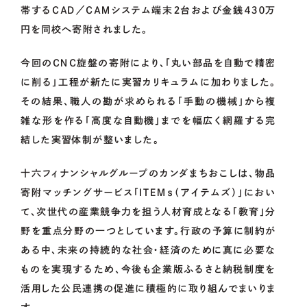
帯するＣＡＤ／ＣＡＭシステム端末２台および金銭４３０万
円を同校へ寄附されました。
今回のＣＮＣ旋盤の寄附により、「丸い部品を自動で精密
に削る」工程が新たに実習カリキュラムに加わりました。
その結果、職人の勘が求められる「手動の機械」から複
雑な形を作る「高度な自動機」までを幅広く網羅する完
結した実習体制が整いました。
十六フィナンシャルグループのカンダまちおこしは、物品
寄附マッチングサービス「ＩＴＥＭｓ（アイテムズ）」におい
て、次世代の産業競争力を担う人材育成となる「教育」分
野を重点分野の一つとしています。行政の予算に制約が
ある中、未来の持続的な社会・経済のために真に必要な
ものを実現するため、今後も企業版ふるさと納税制度を
活用した公民連携の促進に積極的に取り組んでまいりま