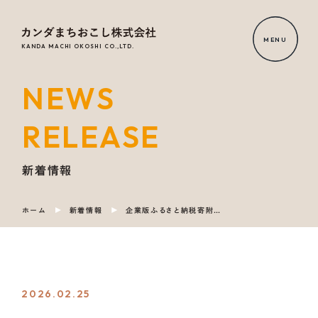
MENU
KANDA MACHI OKOSHI CO.,LTD.
NEWS
HOME
RELEASE
NEWS
RELEASE
新着情報
ホーム
新着情報
企業版ふるさと納税寄附マッチングサービス【ＩＴＥＭｓ（アイテムズ）】および【ＣｏＬｏＲｓ（カラーズ）】を通じた物品寄附および金銭寄附による贈呈式を行いました ～岐阜県（岐阜県立岐阜工業高校）×オークマ株式会社～
OUR
SERVICE
COMPANY
2026.02.25