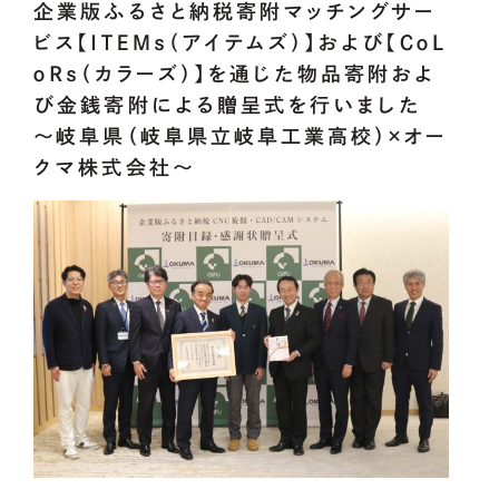
企業版ふるさと納税寄附マッチングサー
ビス【ＩＴＥＭｓ（アイテムズ）】および【ＣｏＬ
OUR
PROJECT
ｏＲｓ（カラーズ）】を通じた物品寄附およ
び金銭寄附による贈呈式を行いました
～岐阜県（岐阜県立岐阜工業高校）×オー
クマ株式会社～
CoLoRs/ITEMs
01.
CoLoRsとは
02.
ITEMsとは
03.
寄附企業紹介
04.
感謝状贈呈式
05.
企業版ふるさと納税の概要