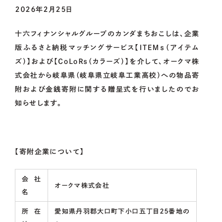
２０２６年２月２５日
OCOS
十六フィナンシャルグループのカンダまちおこしは、企業
版ふるさと納税マッチングサービス【ＩＴＥＭｓ（アイテム
FOR
MUNICIPALITIES
ズ）】および【ＣｏＬｏＲｓ（カラーズ）】を介して、オークマ株
式会社から岐阜県（岐阜県立岐阜工業高校）への物品寄
附および金銭寄附に関する贈呈式を行いましたのでお
知らせします。
FOR
ENTERPRISES
【寄附企業について】
01.
資金調達をお考えの方
02.
会社
地域・社会貢献をお考えの方
オークマ株式会社
名
CONTACT
US
所在
愛知県丹羽郡大口町下小口五丁目２５番地の