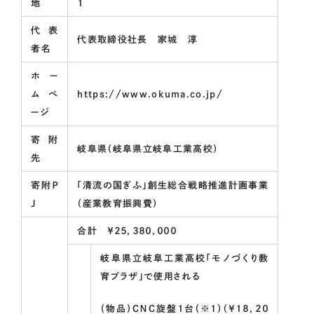
地
１
代表
代表取締役社長 家城 淳
者名
ホー
ムペ
https://www.okuma.co.jp/
ージ
寄附
岐阜県（岐阜県立岐阜工業高校）
先
寄附Ｐ
「清流の国ぎふ」創生総合戦略推進計画事業
Ｊ
（産業教育振興費）
合計 ￥２５，３８０，０００
岐阜県立岐阜工業高校「モノづくり教
育プラザ」で使用される
（物品）ＣＮＣ旋盤１台（※1）（￥１８，２０