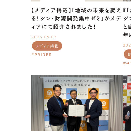
【メディア掲載】「地域の未来を変え
『
る！シン・財源開発集中ゼミ」がメデ
ジ
ィアにて紹介されました！
と
年
2025.05.02
202
メディア掲載
PRIDES
コ