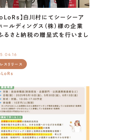
CoLoRs】白川村にてシーシーア
ホールディングス（株）様の企業
ふるさと納税の贈呈式を行いまし
！
5.04.16
レスリリース
oLoRs
OUR
SERVICE