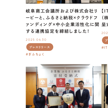
岐阜商工会議所および株式会社リ
【
ーピーと、ふるさと納税×クラウドフ
（
ァンディング×中小企業活性化に関
呈
する連携協定を締結しました!
202
2025.04.30
プ
プレスリリース
I
ぎふちょく