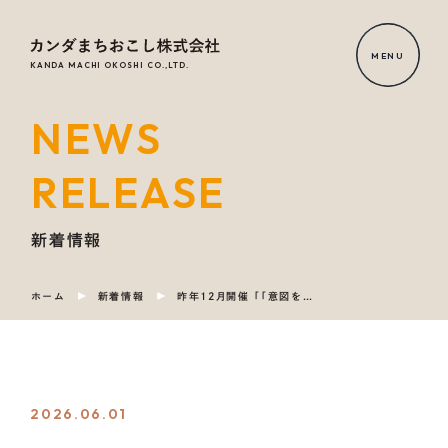
MENU
KANDA MACHI OKOSHI CO.,LTD.
NEWS
HOME
RELEASE
NEWS
RELEASE
新着情報
ホーム
新着情報
昨年12月開催 「「意図をもつ投資」と公民連携が地域の未来を創る〜企業版ふるさと納税と次世代ファイナンスの最前線〜」の振り返りレポートをnoteに掲載しました
OUR
SERVICE
COMPANY
2026.06.01