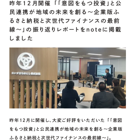
昨年12月開催 「「意図をもつ投資」と公
民連携が地域の未来を創る〜企業版ふ
OUR
PROJECT
るさと納税と次世代ファイナンスの最前
線〜」の振り返りレポートをnoteに掲載
しました
CoLoRs/ITEMs
01.
CoLoRsとは
02.
ITEMsとは
03.
寄附企業紹介
04.
感謝状贈呈式
昨年12月に開催し、大変ご好評をいただいた 「「意図
をもつ投資」と公民連携が地域の未来を創る〜企業版
05.
企業版ふるさと納税の概要
ふるさと納税と次世代ファイナンスの最前線〜」。