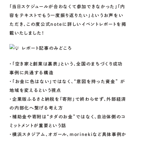
「当日スケジュールが合わなくて参加できなかった」「内
OCOS
容をテキストでもう一度振り返りたい」というお声をい
ただき、この度公式noteに詳しいイベントレポートを掲
載いたしました！
FOR
MUNICIPALITIES
レポート記事のみどころ
・「空き家と創業は裏表」という、全国のまちづくり成功
FOR
ENTERPRISES
事例に共通する構造
・「お金に色はない」ではなく、“意図を持った資金” が
地域を変えるという視点
・企業版ふるさと納税を「寄附」で終わらせず、外部経済
01.
資金調達をお考えの方
の内部化へ繋げる考え方
02.
地域・社会貢献をお考えの方
・補助金や寄附は“タダのお金”ではなく、自治体側のコ
ミットメントが重要という話
CONTACT
US
・横浜スタジアム、オガール、morinekiなど具体事例か