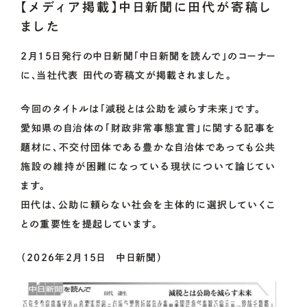
【メディア掲載】中日新聞に田代が寄稿し
ました
OUR
PROJECT
2月15日発行の中日新聞「中日新聞を読んで」のコーナー
に、当社代表 田代の寄稿文が掲載されました。
CoLoRs/ITEMs
今回のタイトルは「減税とは公助を減らす未来」です。
愛知県の自治体の「財政非常事態宣言」に関する記事を
題材に、不交付団体である豊かな自治体であっても公共
施設の維持が困難になっている現状について論じてい
01.
CoLoRsとは
ます。
02.
ITEMsとは
田代は、公助に頼らない社会を主体的に選択していくこ
との重要性を提起しています。
03.
寄附企業紹介
（2026年2月15日 中日新聞）
04.
感謝状贈呈式
05.
企業版ふるさと納税の概要