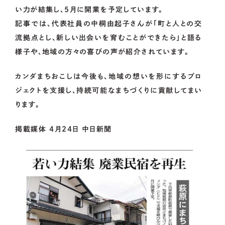
い力が結集し、5月に開業を予定しています。
05.
企業版ふるさと納税の概要
記事では、代表社員の中桐由起子さんが「町と人との交
流拠点とし、新しい出会いを育むことができたら」と語る
OCOS
様子や、地域の方々の喜びの声が紹介されています。
カンダまちおこしは今後も、地域の想いを形にするプロ
FOR
MUNICIPALITIES
ジェクトを支援し、持続可能なまちづくりに貢献してまい
ります。
掲載媒体 4月24日 中日新聞
FOR
ENTERPRISES
01.
資金調達をお考えの方
02.
地域・社会貢献をお考えの方