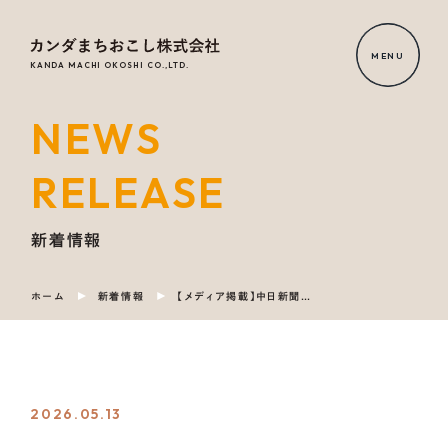
MENU
KANDA MACHI OKOSHI CO.,LTD.
NEWS
HOME
RELEASE
NEWS
RELEASE
新着情報
ホーム
新着情報
【メディア掲載】中日新聞に当社クラウドファンディングプラットフォームOCOSを活用した下呂市の「Hagiマイクロホテル」開業に向けた取り組みが掲載されました
OUR
SERVICE
COMPANY
2026.05.13