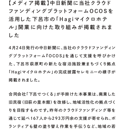
【メディア掲載】中日新聞に当社クラウド
ファンディングプラットフォームOCOSを
活用した下呂市の「Hagiマイクロホテ
メンバー・アドバイザー・パートナー
ル」開業に向けた取り組みが掲載されま
OUR
PROJECT
した
4月24日発行の中日新聞に、当社のクラウドファンディン
グプラットフォーム『OCOS』を通じて支援を呼びかけ
CoLoRs/ITEMs
た、下呂市萩原町の新たな宿泊施設兼まちづくり拠点
「Hagiマイクロホテル」の完成披露セレモニーの様子が
掲載されました。
01.
CoLoRsとは
合同会社「下呂でつくる」が手掛けた本事業は、廃業した
02.
ITEMsとは
旧民宿（旧萩の里本館）を改修し、地域活性化の拠点づく
りを目指すものです。昨年のクラウドファンディング等を
03.
寄附企業紹介
通じて延べ167人から293万円余の支援が寄せられ、ボ
04.
ランティアも壁の塗り替え作業を手伝うなど、地域の若
感謝状贈呈式