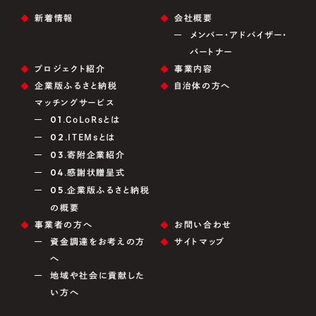
CONTACT
US
新着情報
会社概要
メンバー・アドバイザー・
パートナー
プロジェクト紹介
事業内容
企業版ふるさと納税
自治体の方へ
マッチングサービス
01.
CoLoRsとは
02.
ITEMsとは
03.
寄附企業紹介
04.
感謝状贈呈式
05.
企業版ふるさと納税
の概要
事業者の方へ
お問い合わせ
資金調達をお考えの方
サイトマップ
へ
地域や社会に貢献した
い方へ