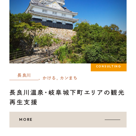
メンバー・アドバイザー・パートナー
OUR
PROJECT
CoLoRs/ITEMs
CONSULTING
長良川
, かける, カンまち
長良川温泉・岐阜城下町エリアの観光
01.
CoLoRsとは
再生支援
02.
ITEMsとは
MORE
03.
寄附企業紹介
04.
感謝状贈呈式