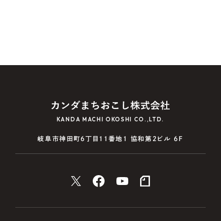
05.
企業版ふるさと納税の概要
OCOS
FOR
MUNICIPALITIES
KANDA MACHI OKOSHI CO.,LTD.
FOR
ENTERPRISES
岐阜市神田町6丁目11番地1 協和第2ビル 6F
01.
資金調達をお考えの方
02.
地域・社会貢献をお考えの方